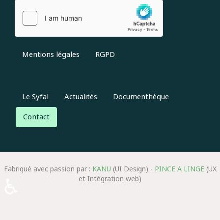
Mentions légales
RGPD
Le Syfal
Actualités
Documenthèque
Contact
Fabriqué avec passion par :
KANU
(UI Design) -
PINCE A LINGE
(UX
♿
et Intégration web)