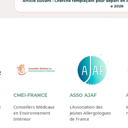
Article suivant : Cherche remplaçant pour départ en
e 2026
CMEI-FRANCE
ASSO AJAF
e
Conseillers Médicaux
L'Association des
l
en Environnement
Jeunes Allergologues
m
Intérieur
de France