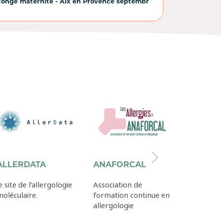
 congé maternité - Aix en Provence septembr
ALLERDATA
ANAFORCAL
AFPRA
e site de l’allergologie
Association de
L'Associa
oléculaire.
formation continue en
pour la 
allergologie
des Aller